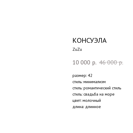
КОНСУЭЛА
ZuZu
10 000
р.
46 000
р.
размер: 42
стиль: минимализм
стиль: романтический стиль
стиль: свадьба на море
цвет: молочный
длина: длинное