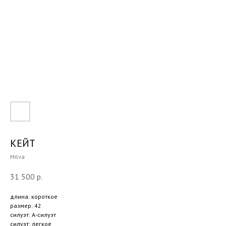
КЕЙТ
Milva
31 500
р.
длина: короткое
размер: 42
силуэт: А-силуэт
силуэт: легкое