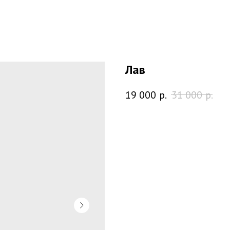
Лав
19 000
р.
31 000
р.