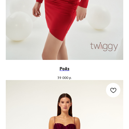
Ройз
39 000
р.