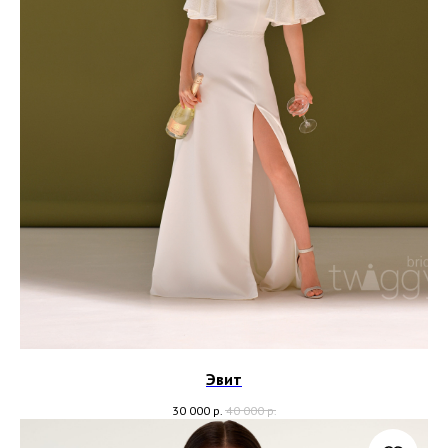
Эвит
30 000
р.
40 000
р.