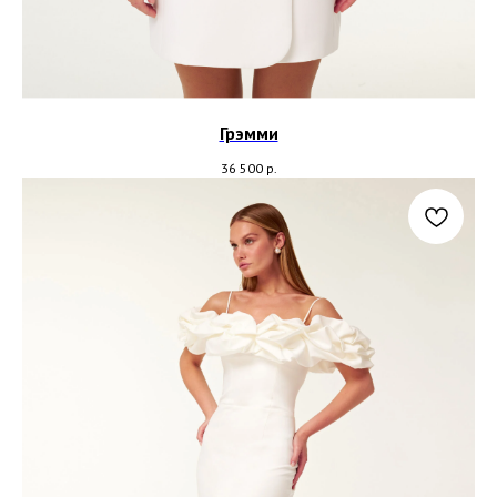
Грэмми
36 500
р.