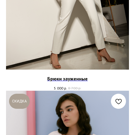
Брюки зауженные
5 000
р.
8 700
р.
СКИДКА