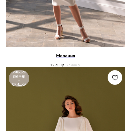
Мелания
19 200
р.
37 000
р.
Большой
размер
+
СКИДКА