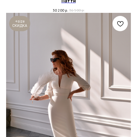
Патти
30 200
р.
36 500
р.
+size
СКИДКА