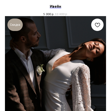
Ивейн
5 000
р.
11 400
р.
Скидка