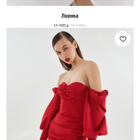
Лорика
15 000
р.
32 500
р.