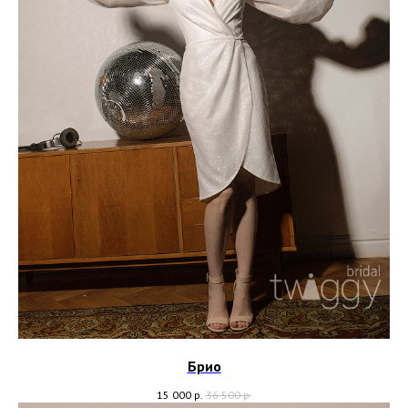
Брио
15 000
р.
36 500
р.