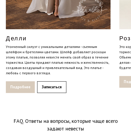
Делли
Ро
Утонченный силуэт с уникальными деталями - съемным
Это ко
шлейфом и бретелями-цветами. Шлейф добавляет роскоши
торжес
этому платью, позволяя невесте менять свой образ в течение
Объемн
торжества. Цветы придают платью нежность и женственность,
делая 
создавая воздушный и привлекательный вид. Это платье -
будете
любовь с первого взгляда.
Под
Подробнее
Записаться
FAQ. Ответы на вопросы, которые чаще всего
задают невесты