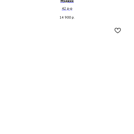
Мэджик
42 р-р
14 900
р.