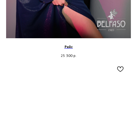
Райс
25 300
р.