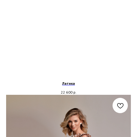
Латика
22 600
р.