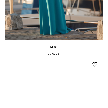
Кэрри
25 000
р.